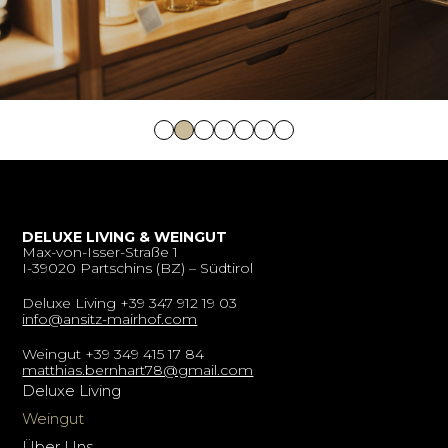
DELUXE LIVING & WEINGUT
Max-von-Isser-Straße 1
I-39020 Partschins (BZ) – Südtirol
Deluxe Living +39 347 912 19 03
info@ansitz-mairhof.com
Weingut +39 349 415 17 84
matthias.bernhart78@gmail.com
Deluxe Living
Weingut
Über Uns