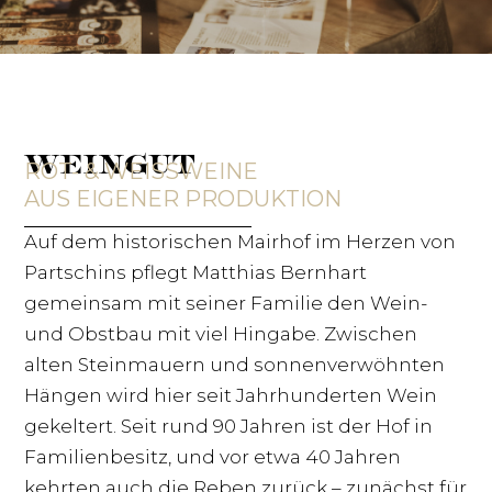
WEINGUT
ROT- & WEISSWEINE
AUS EIGENER PRODUKTION
Auf dem historischen Mairhof im Herzen von
Partschins pflegt Matthias Bernhart
gemeinsam mit seiner Familie den Wein-
und Obstbau mit viel Hingabe. Zwischen
alten Steinmauern und sonnenverwöhnten
Hängen wird hier seit Jahrhunderten Wein
gekeltert. Seit rund 90 Jahren ist der Hof in
Familienbesitz, und vor etwa 40 Jahren
kehrten auch die Reben zurück – zunächst für